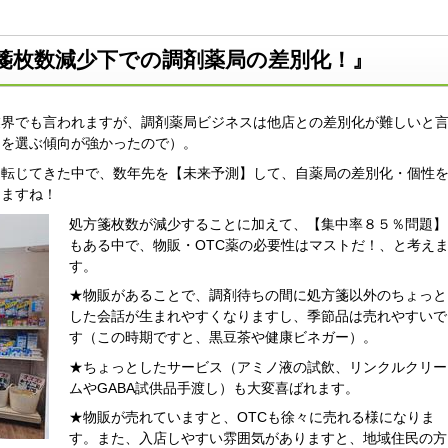
箋枚数減少下での調剤薬局の差別化！』
業界でも言われますが、調剤薬局ビジネスは他店との差別化が難しいと
局を選ぶ傾向が強かったので）。
に転じてきた中で、数年先を【未来予測】して、自薬局の差別化・個性
えますね！
処方箋枚数が減少することに加えて、【集中率８５％問題】
もある中で、物販・OTC薬の必要性はマストだ！、と考え
す。
★物販があることで、調剤待ちの間に処方箋以外のちょっと
した会話が生まれやすくなりますし、季節品は売れやすいで
す（この時期ですと、黒豆茶や健康ビネガー）。
★ちょっとしたサービス（アミノ液の試飲、リンクルクリー
ムやGABA試供品手渡し）も大変喜ばれます。
★物販が売れていますと、OTCも徐々に売れる様になりま
す。また、入店しやすい雰囲気がありますと、地域住民の方