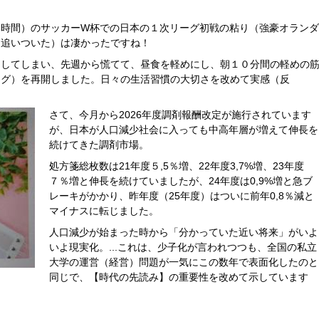
本時間）のサッカーW杯での日本の１次リーグ初戦の粘り（強豪オランダ
に追いついた）は凄かったですね！
ーしてしまい、先週から慌てて、昼食を軽めにし、朝１０分間の軽めの
ング）を再開しました。日々の生活習慣の大切さを改めて実感（反
さて、今月から2026年度調剤報酬改定が施行されています
が、日本が人口減少社会に入っても中高年層が増えて伸長を
続けてきた調剤市場。
処方箋総枚数は21年度５,5％増、22年度3,7%増、23年度
７％増と伸長を続けていましたが、24年度は0,9%増と急ブ
レーキがかかり、昨年度（25年度）はついに前年0,8％減と
マイナスに転じました。
人口減少が始まった時から「分かっていた近い将来」がいよ
いよ現実化。...これは、少子化が言われつつも、全国の私立
大学の運営（経営）問題が一気にこの数年で表面化したのと
同じで、【時代の先読み】の重要性を改めて示しています